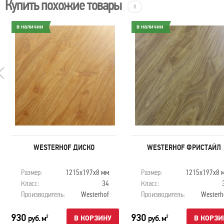
Купить похожие товары
8
в наличии
в наличии
WESTERHOF ДИСКО
WESTERHOF ФРИСТАЙЛ
Размер:
1215х197х8 мм
Размер:
1215х197х8 
Класс:
34
Класс:
Производитель:
Westerhof
Производитель:
Westerh
930
930
руб. м
руб. м
2
2
В КОРЗИНУ
В КОРЗИ