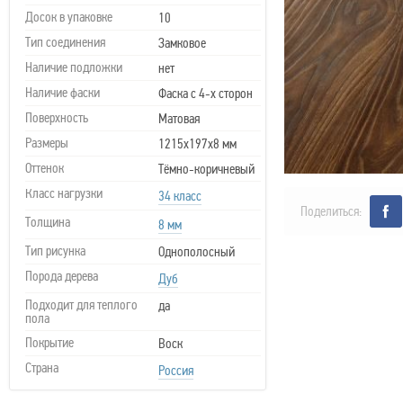
Досок в упаковке
10
Тип соединения
Замковое
Наличие подложки
нет
Наличие фаски
Фаска с 4-х сторон
Поверхность
Матовая
Размеры
1215х197х8 мм
Оттенок
Тёмно-коричневый
Класс нагрузки
34 класс
Поделиться:
Толщина
8 мм
Тип рисунка
Однополосный
Порода дерева
Дуб
Подходит для теплого
да
пола
Покрытие
Воск
Страна
Россия