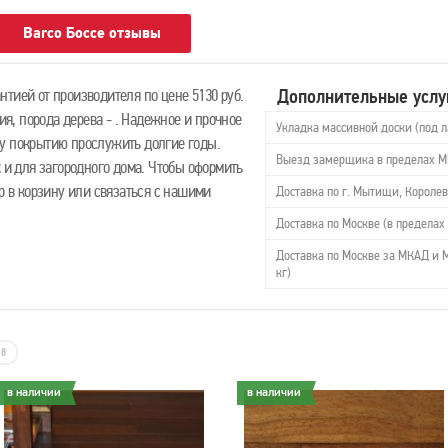
Barco Боссе отзывы
Дополнительные услу
тией от производителя по цене 5130 руб.
лия, порода дерева - . Надежное и прочное
Укладка массивной доски (под л
у покрытию прослужить долгие годы.
Выезд замерщика в пределах 
к и для загородного дома. Чтобы оформить
ар в корзину или связаться с нашими
Доставка по г. Мытищи, Королев
Доставка по Москве (в пределах 
Доставка по Москве за МКАД и М
кг)
8
в наличии
в наличии