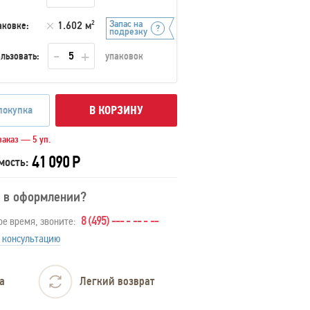
Запас на
аковке:
1.602 м
2
подрезку
льзовать:
упаковок
покупка
В КОРЗИНУ
аказ — 5 уп.
41 090 Р
мость:
 в оформлении?
8 (495) --- - -- - --
ое время, звоните:
 консультацию
а
Легкий возврат