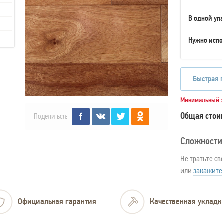
В одной уп
Нужно испо
Быстрая 
Минимальный з
Общая стои
Поделиться:
Сложности
Не тратьте св
или
закажите
Официальная гарантия
Качественная укладк