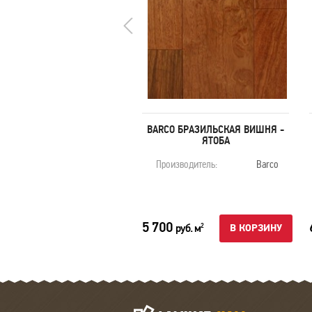
BARCO ВЕНГЕ
BARCO БРАЗИЛЬСКАЯ ВИШНЯ -
ЯТОБА
оизводитель:
Barco
Производитель:
Barco
00
5 700
руб. м
руб. м
2
2
В КОРЗИНУ
В КОРЗИНУ