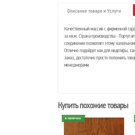
Описание товара и Услуги
Качественный массив с фирменной гаран
за кв.м. Страна производства - Португа
соединение позволяет этому напольном
Отлично подойдет как для квартиры, та
заказ, достаточно просто положить тов
менеджерами.
Купить похожие товары
личии
в наличии