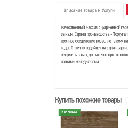
Описание товара и Услуги
Качественный массив с фирменной гаран
за кв.м. Страна производства - Португа
прочное соединение позволяет этому н
годы. Отлично подойдет как для квартир
оформить заказ, достаточно просто поло
нашими менеджерами.
Купить похожие товары
личии
в наличии