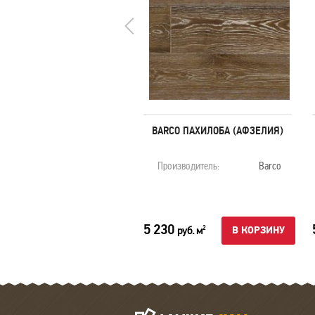
BARCO ИПЕ
BARCO ПАХИЛОБА (АФЗЕЛИЯ)
оизводитель:
Barco
Производитель:
Barco
26
5 230
руб. м
руб. м
2
2
В КОРЗИНУ
В КОРЗИНУ