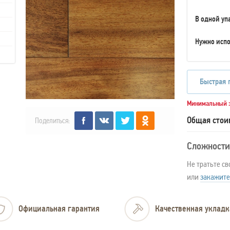
В одной уп
Нужно испо
Быстрая 
Минимальный з
Общая стои
Поделиться:
Сложности
Не тратьте св
или
закажите
Официальная гарантия
Качественная укладк