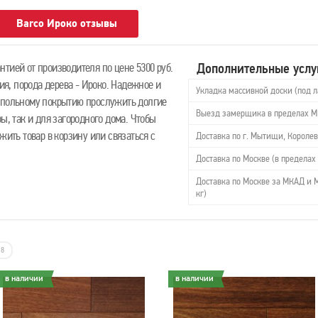
Barco Ироко отзывы
Дополнительные услу
тией от производителя по цене 5300 руб.
лия, порода дерева - Ироко. Надежное и
Укладка массивной доски (под л
апольному покрытию прослужить долгие
Выезд замерщика в пределах 
ы, так и для загородного дома. Чтобы
жить товар в корзину или связаться с
Доставка по г. Мытищи, Королев
Доставка по Москве (в пределах 
Доставка по Москве за МКАД и М
кг)
8
в наличии
в наличии