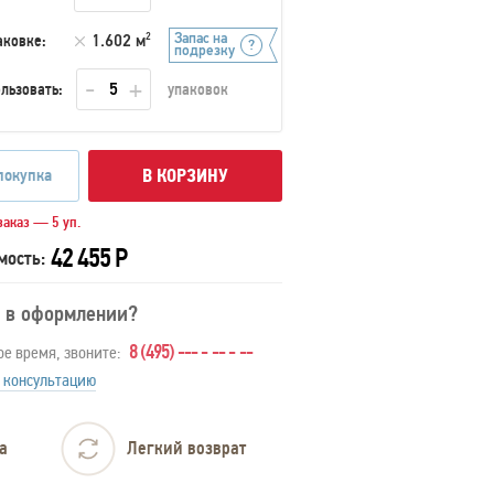
Запас на
аковке:
1.602 м
2
подрезку
льзовать:
упаковок
покупка
В КОРЗИНУ
аказ — 5 уп.
42 455 Р
мость:
 в оформлении?
8 (495) --- - -- - --
ое время, звоните:
 консультацию
а
Легкий возврат