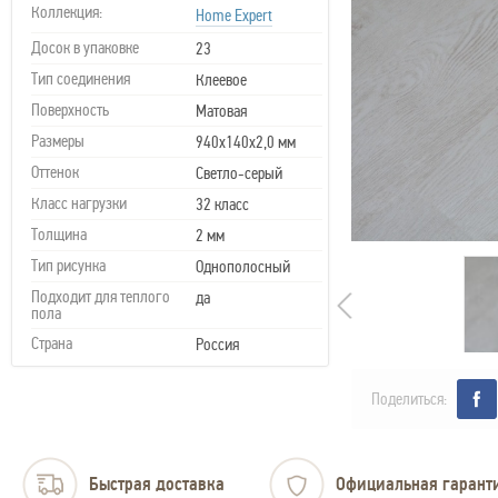
Коллекция:
Home Expert
Досок в упаковке
23
Тип соединения
Клеевое
Поверхность
Матовая
Размеры
940х140х2,0 мм
Оттенок
Светло-серый
Класс нагрузки
32 класс
Толщина
2 мм
Тип рисунка
Однополосный
Подходит для теплого
да
пола
Страна
Россия
Поделиться:
Быстрая доставка
Официальная гарант