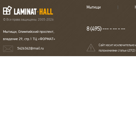
Мытищи
© Все права защищены. 2005-2026
8 (495) --- - -- - --
Мытищи, Олимпийский проспект,
владение 29, стр.1 ТЦ «ФОРМАТ»
Сайт носит исключительно 
5426362@mail.ru
положениями статьи 437(2)